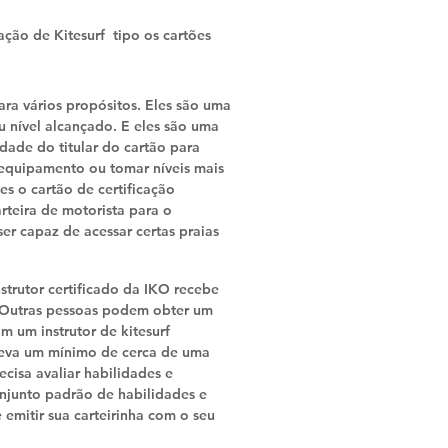
cação de Kitesurf tipo os cartões
ara vários propósitos. Eles são uma
u nível alcançado. E eles são uma
idade do titular do cartão para
equipamento ou tomar níveis mais
s o cartão de certificação
teira de motorista para o
ser capaz de acessar certas praias
trutor certificado da IKO recebe
. Outras pessoas podem obter um
m um instrutor de kitesurf
 leva um mínimo de cerca de uma
ecisa avaliar habilidades e
njunto padrão de habilidades e
 emitir sua carteirinha com o seu