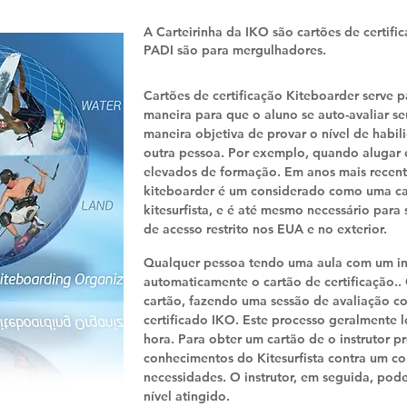
A Carteirinha da IKO são cartões de certifi
PADI são para mergulhadores.
Cartões de certificação Kiteboarder serve p
maneira para que o aluno se auto-avaliar se
maneira objetiva de provar o nível de habil
outra pessoa. Por exemplo, quando alugar 
elevados de formação. Em anos mais recente
kiteboarder é um considerado como uma car
kitesurfista, e é até mesmo necessário para 
de acesso restrito nos EUA e no exterior.
Qualquer pessoa tendo uma aula com um ins
automaticamente o cartão de certificação.
cartão, fazendo uma sessão de avaliação co
certificado IKO. Este processo geralmente
hora. Para obter um cartão de o instrutor pr
conhecimentos do Kitesurfista contra um co
necessidades. O instrutor, em seguida, pode
nível atingido.